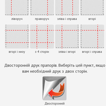
ліворуч
праворуч
зліва і справа
вгорі
вгорі і низу
з 4 сторін
зліва і вгорі
вгорі і справа
Двосторонній друк прапорів. Виберіть цей пункт, якщо
вам необхідний друк з двох сторін.
Двосторонній