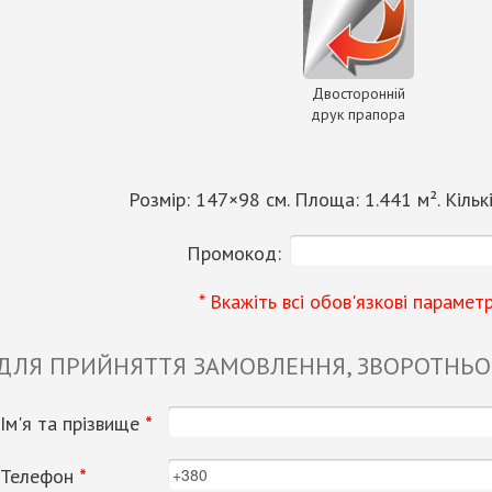
Двосторонній
друк прапора
Розмір:
147
×
98
см. Площа:
1.441
м². Кільк
Промокод:
* Вкажіть всі обов'язкові парамет
 ДЛЯ ПРИЙНЯТТЯ ЗАМОВЛЕННЯ, ЗВОРОТНЬОГ
Ім'я та прізвище
*
Телефон
*