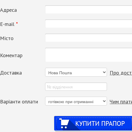
Адреса
Е-mail
*
Місто
Коментар
Доставка
Про дост
Варіанти оплати
Чим плат
Купити