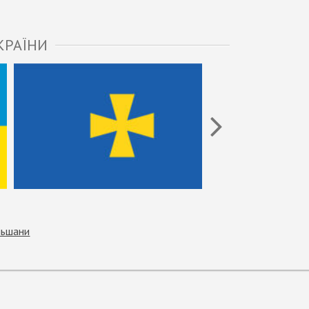
КРАЇНИ
льшани