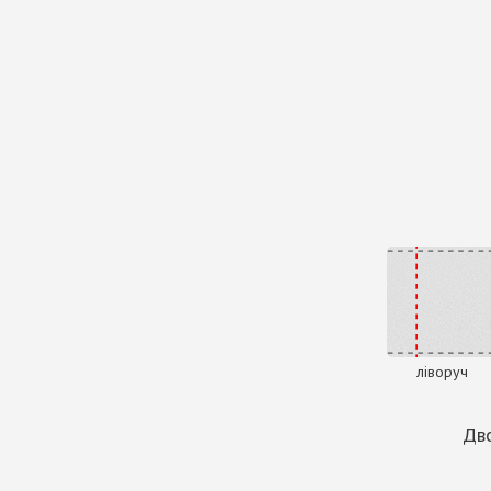
ліворуч
Дво