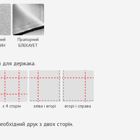
ний
Прапорний
ДИН
БЛЕКАУЕТ
) для держака.
з 4 сторін
зліва і вгорі
вгорі і справа
еобхідний друк з двох сторін.