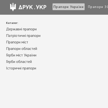
Прапори України
Прапори З
Каталог:
Державні прапори
Патріотичні прапори
Прапори міст
Прапори областей
Герби міст України
Герби областей
Історичні прапори