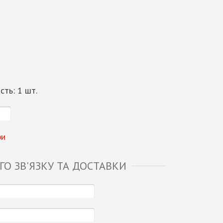
ість:
1
шт.
ри
О ЗВ'ЯЗКУ ТА ДОСТАВКИ