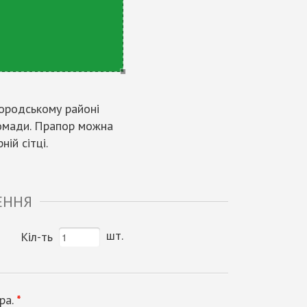
игородському районі
ромади. Прапор можна
ній сітці.
ЕННЯ
шт.
Кіл-ть
ра.
*