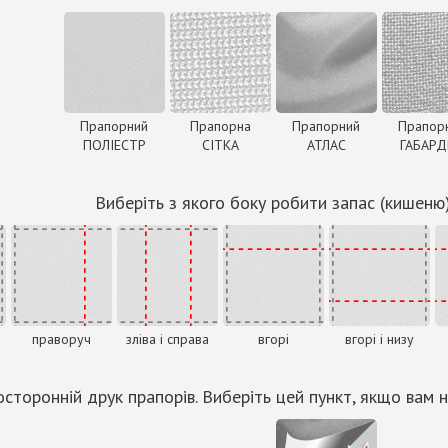
Прапорний
Прапорна
Прапорний
Прапор
ПОЛІЕСТР
СІТКА
АТЛАС
ГАБАР
Виберіть з якого боку робити запас (кишеню
праворуч
зліва і справа
вгорі
вгорі і низу
сторонній друк прапорів. Виберіть цей пункт, якщо вам н