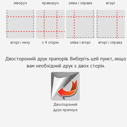
ліворуч
праворуч
зліва і справа
вгорі
вгорі і низу
з 4 сторін
зліва і вгорі
вгорі і справа
Двосторонній друк прапорів. Виберіть цей пункт, якщо
вам необхідний друк з двох сторін.
Двосторонній
друк прапора