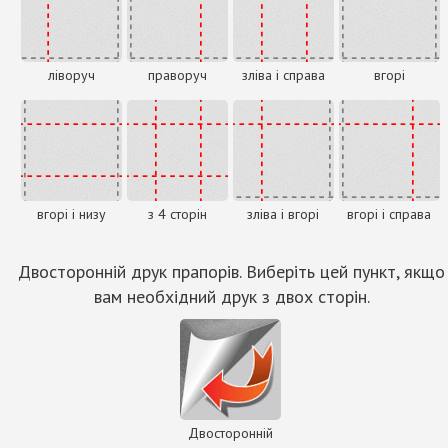
ліворуч
праворуч
зліва і справа
вгорі
вгорі і низу
з 4 сторін
зліва і вгорі
вгорі і справа
Двосторонній друк прапорів. Виберіть цей пункт, якщо
вам необхідний друк з двох сторін.
Двосторонній