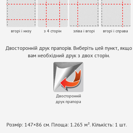
вгорі і низу
з 4 сторін
зліва і вгорі
вгорі і справа
Двосторонній друк прапорів. Виберіть цей пункт, якщо
вам необхідний друк з двох сторін.
Двосторонній
друк прапора
Розмір:
147
×
86
см. Площа:
1.265
м². Кількість:
1
шт.