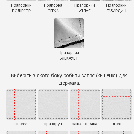
Прапорний
Прапорна
Прапорний
Прапорний
ПОЛІЕСТР
СІТКА
АТЛАС
ГАБАРДИН
Прапорний
БЛЕКАУЕТ
Виберіть з якого боку робити запас (кишеню) для
держака.
ліворуч
праворуч
зліва і справа
вгорі