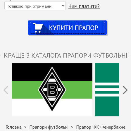
Чим платити?
Купити
КРАЩЕ З КАТАЛОГА ПРАПОРИ ФУТБОЛЬНІ
Головна
Прапори футбольні
Прапор ФК Фенербахче