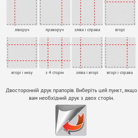
ліворуч
праворуч
зліва і справа
вгорі
вгорі і низу
з 4 сторін
зліва і вгорі
вгорі і справа
Двосторонній друк прапорів. Виберіть цей пункт, якщо
вам необхідний друк з двох сторін.