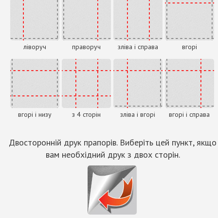
ліворуч
праворуч
зліва і справа
вгорі
вгорі і низу
з 4 сторін
зліва і вгорі
вгорі і справа
Двосторонній друк прапорів. Виберіть цей пункт, якщо
вам необхідний друк з двох сторін.