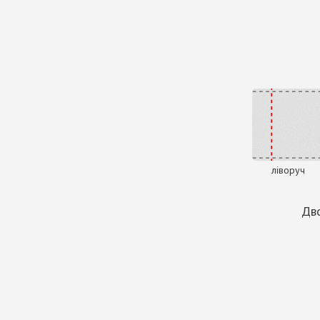
ліворуч
Дво