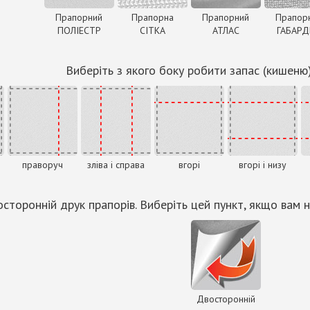
Прапорний
Прапорна
Прапорний
Прапор
ПОЛІЕСТР
СІТКА
АТЛАС
ГАБАР
Виберіть з якого боку робити запас (кишеню
праворуч
зліва і справа
вгорі
вгорі і низу
сторонній друк прапорів. Виберіть цей пункт, якщо вам н
Двосторонній