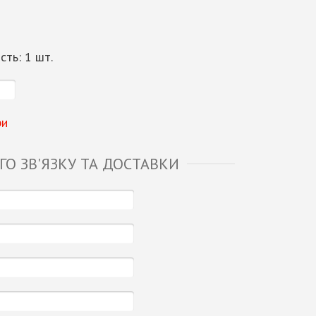
ість:
1
шт.
ри
О ЗВ'ЯЗКУ ТА ДОСТАВКИ