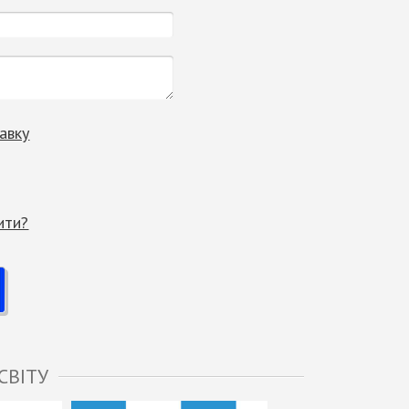
авку
ити?
СВІТУ