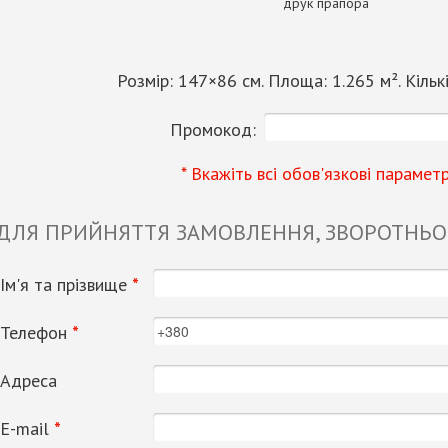
друк прапора
Розмір:
147
×
86
см. Площа:
1.265
м². Кільк
Промокод:
* Вкажіть всі обов'язкові парамет
 ДЛЯ ПРИЙНЯТТЯ ЗАМОВЛЕННЯ, ЗВОРОТНЬОГ
Ім'я та прізвище
*
Телефон
*
Адреса
Е-mail
*