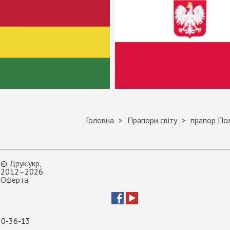
Головна
Прапори світу
прапор По
©
Друк.укр
,
2012–2026
Оферта
20-36-13