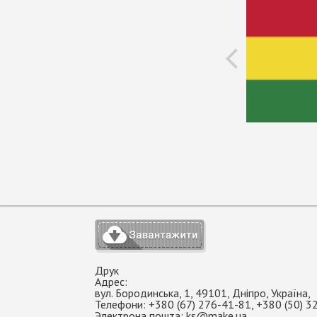
Друк
Адрес:
вул. Бородинська, 1
,
49101
,
Дніпро
,
Україна
,
Телефони:
+380 (67) 276-41-81
,
+380 (50) 3
Электрона пошта:
ks@make.ua