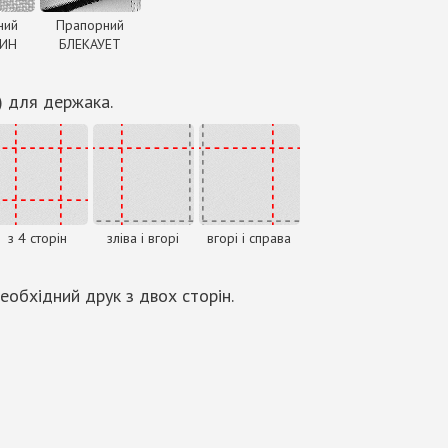
ний
Прапорний
ДИН
БЛЕКАУЕТ
) для держака.
з 4 сторін
зліва і вгорі
вгорі і справа
еобхідний друк з двох сторін.