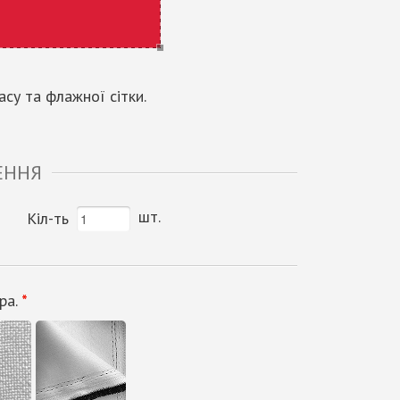
су та флажної сітки.
ЕННЯ
шт.
Кіл-ть
ра.
*