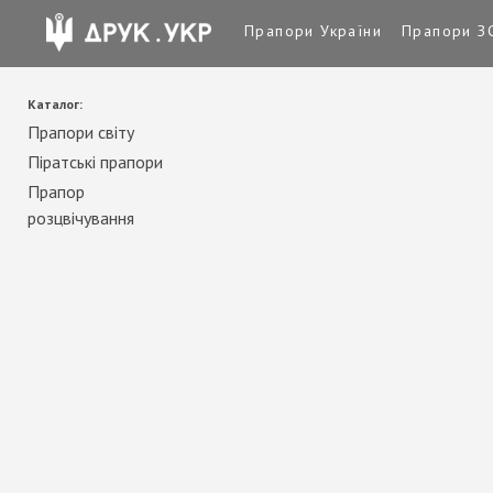
Прапори України
Прапори З
Каталог:
Прапори світу
Піратські прапори
Прапор
розцвічування