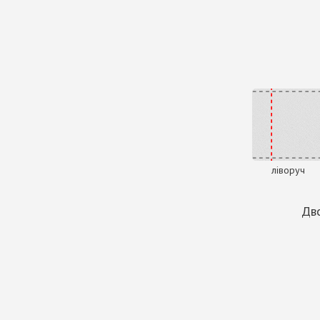
ліворуч
Дво