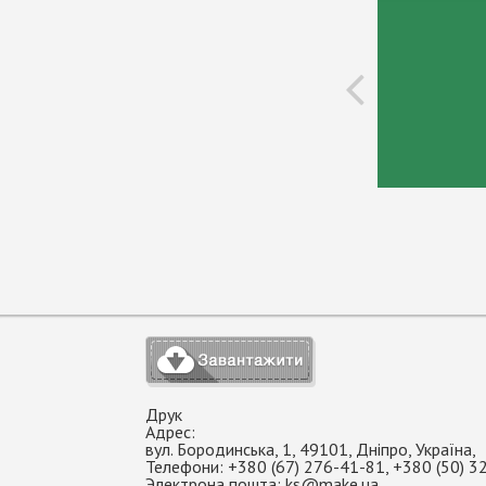
Друк
Адрес:
вул. Бородинська, 1
,
49101
,
Дніпро
,
Україна
,
Телефони:
+380 (67) 276-41-81
,
+380 (50) 3
Электрона пошта:
ks@make.ua