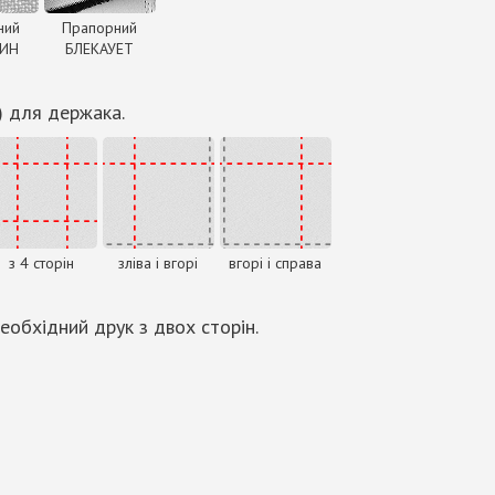
ний
Прапорний
ДИН
БЛЕКАУЕТ
) для держака.
з 4 сторін
зліва і вгорі
вгорі і справа
еобхідний друк з двох сторін.