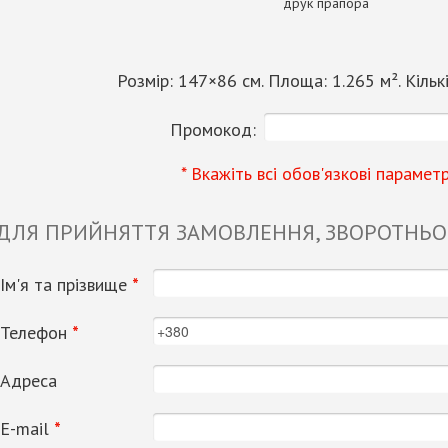
друк прапора
Розмір:
147
×
86
см. Площа:
1.265
м². Кільк
Промокод:
* Вкажіть всі обов'язкові парамет
 ДЛЯ ПРИЙНЯТТЯ ЗАМОВЛЕННЯ, ЗВОРОТНЬОГ
Ім'я та прізвище
*
Телефон
*
Адреса
Е-mail
*