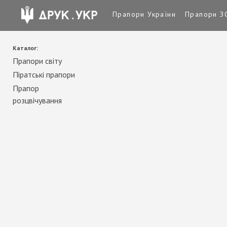
Прапори України
Прапори З
Каталог:
Прапори світу
Піратські прапори
Прапор
розцвічування