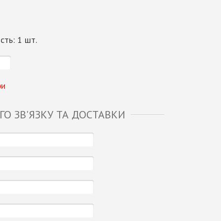
ість:
1
шт.
ри
О ЗВ'ЯЗКУ ТА ДОСТАВКИ