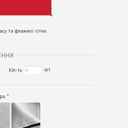
су та флажної сітки.
ЕННЯ
шт.
Кіл-ть
ра.
*