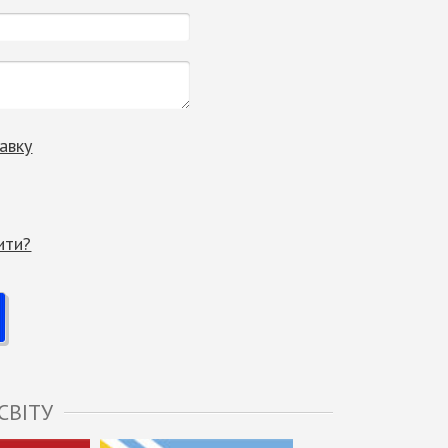
авку
ити?
СВІТУ