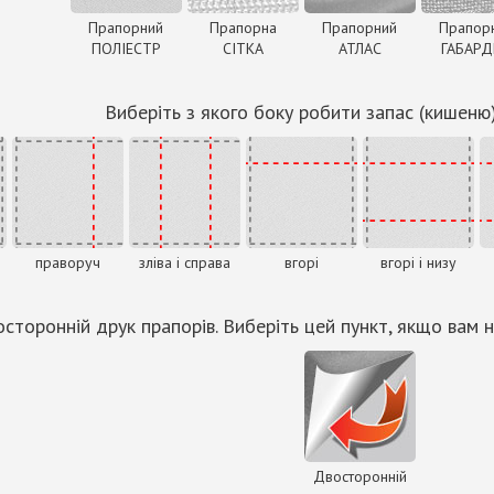
Прапорний
Прапорна
Прапорний
Прапор
ПОЛІЕСТР
СІТКА
АТЛАС
ГАБАР
Виберіть з якого боку робити запас (кишеню
праворуч
зліва і справа
вгорі
вгорі і низу
сторонній друк прапорів. Виберіть цей пункт, якщо вам н
Двосторонній