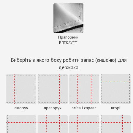
Прапорний
БЛЕКАУЕТ
Виберіть з якого боку робити запас (кишеню) для
держака.
ліворуч
праворуч
зліва і справа
вгорі