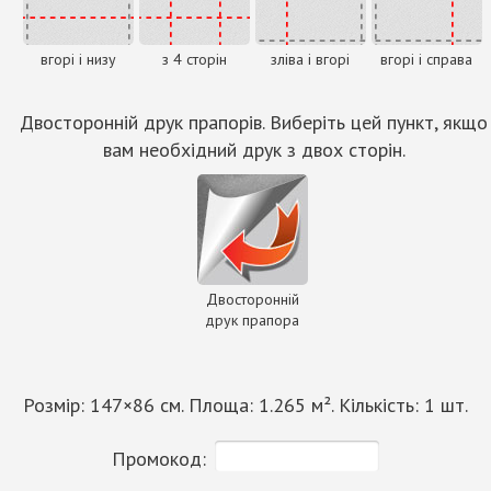
вгорі і низу
з 4 сторін
зліва і вгорі
вгорі і справа
Двосторонній друк прапорів. Виберіть цей пункт, якщо
вам необхідний друк з двох сторін.
Двосторонній
друк прапора
Розмір:
147
×
86
см. Площа:
1.265
м². Кількість:
1
шт.
Промокод: