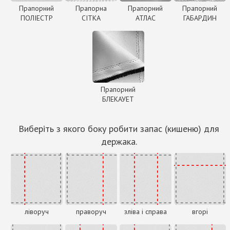
Прапорний
Прапорна
Прапорний
Прапорний
ПОЛІЕСТР
СІТКА
АТЛАС
ГАБАРДИН
Прапорний
БЛЕКАУЕТ
Виберіть з якого боку робити запас (кишеню) для
держака.
ліворуч
праворуч
зліва і справа
вгорі