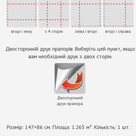
вгорі і низу
з 4 сторін
зліва і вгорі
вгорі і справа
Двосторонній друк прапорів. Виберіть цей пункт, якщо
вам необхідний друк з двох сторін.
Двосторонній
друк прапора
Розмір:
147
×
86
см. Площа:
1.265
м². Кількість:
1
шт.