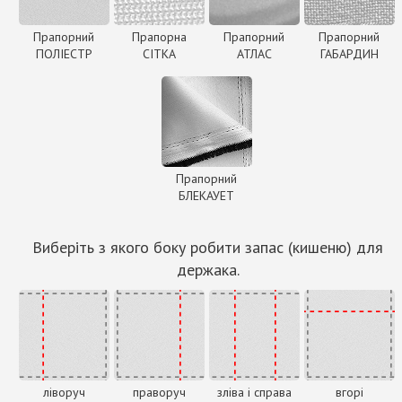
Прапорний
Прапорна
Прапорний
Прапорний
ПОЛІЕСТР
СІТКА
АТЛАС
ГАБАРДИН
Прапорний
БЛЕКАУЕТ
Виберіть з якого боку робити запас (кишеню) для
держака.
ліворуч
праворуч
зліва і справа
вгорі