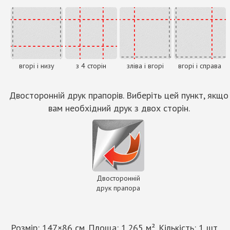
вгорі і низу
з 4 сторін
зліва і вгорі
вгорі і справа
Двосторонній друк прапорів. Виберіть цей пункт, якщо
вам необхідний друк з двох сторін.
Двосторонній
друк прапора
Розмір:
147
×
86
см. Площа:
1.265
м². Кількість:
1
шт.