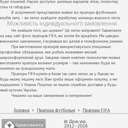
буде пошитий. Наразі доступно декілька варіантів: атлас, поліестер,
сітка та габардин.
В асортименті представлені майже всі прапори футбольних
клубів світу – ви легко знайдете атрибутику команди власного міста.
Можливість індивідуального замовлення
Не знайшли того, що шукали? Це легко виправити! Завантажте
на наш сайт фото прапорів FIFA, які хотіли би придбати. Ми швидко
виконаємо замовлення, з’ясувавши всі деталі в телефонному режимі.
При виготовленні прапорів використовується спеціальне
професійне обладнання, яке робить можливим якісний
широкоформатний друк. Завдяки таким новітнім технологіям можна
виготовляти прапори великих розмірів – такі неможливо буде не
помітити на грандіозному матчі.
Прапори FIFA купити в Києві так само легко, як у Львові чи
будь-якому іншому місті. Вам треба лише оформити покупку, а ми
надішлемо її Новою Поштою чи іншою службою доставки у будь-
який куточок України.
Чекаємо на ваше замовлення із нетерпінням!
Головна
Прапори футбольні
Прапори FIFA
©
Друк.укр
,
2012–2026