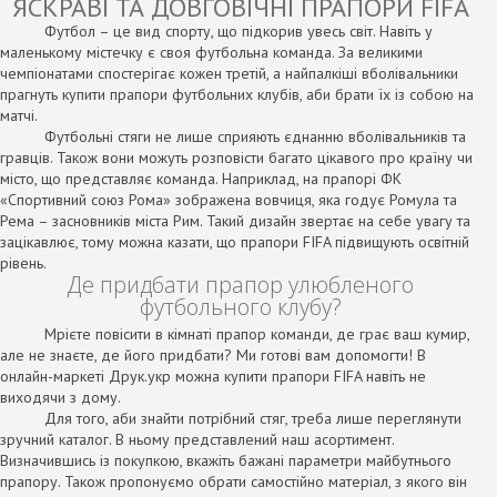
ЯСКРАВІ ТА ДОВГОВІЧНІ ПРАПОРИ FIFA
Футбол – це вид спорту, що підкорив увесь світ. Навіть у
маленькому містечку є своя футбольна команда. За великими
чемпіонатами спостерігає кожен третій, а найпалкіші вболівальники
прагнуть купити прапори футбольних клубів, аби брати їх із собою на
матчі.
Футбольні стяги не лише сприяють єднанню вболівальників та
гравців. Також вони можуть розповісти багато цікавого про країну чи
місто, що представляє команда. Наприклад, на прапорі ФК
«Спортивний союз Рома» зображена вовчиця, яка годує Ромула та
Рема – засновників міста Рим. Такий дизайн звертає на себе увагу та
зацікавлює, тому можна казати, що прапори FIFA підвищують освітній
рівень.
Де придбати прапор улюбленого
футбольного клубу?
Мрієте повісити в кімнаті прапор команди, де грає ваш кумир,
але не знаєте, де його придбати? Ми готові вам допомогти! В
онлайн-маркеті Друк.укр можна купити прапори FIFA навіть не
виходячи з дому.
Для того, аби знайти потрібний стяг, треба лише переглянути
зручний каталог. В ньому представлений наш асортимент.
Визначившись із покупкою, вкажіть бажані параметри майбутнього
прапору. Також пропонуємо обрати самостійно матеріал, з якого він