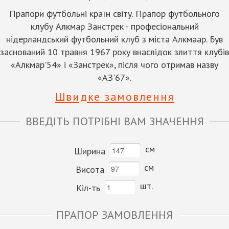
Прапори футбольні країн світу. Прапор футбольного
клубу Алкмар Занстрек - професіональний
нідерландський футбольний клуб з міста Алкмаар. Був
заснований 10 травня 1967 року внаслідок злиття клубів
«Алкмар'54» і «Занстрек», після чого отримав назву
«АЗ'67».
Швидке замовлення
ВВЕДІТЬ ПОТРІБНІ ВАМ ЗНАЧЕННЯ
см
Ширина
см
Висота
шт.
Кіл-ть
ПРАПОР ЗАМОВЛЕННЯ