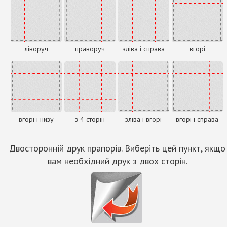
ліворуч
праворуч
зліва і справа
вгорі
вгорі і низу
з 4 сторін
зліва і вгорі
вгорі і справа
Двосторонній друк прапорів. Виберіть цей пункт, якщо
вам необхідний друк з двох сторін.