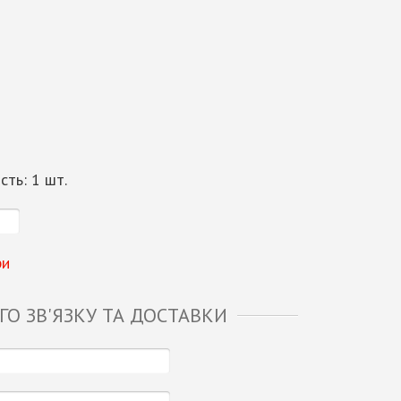
ість:
1
шт.
ри
О ЗВ'ЯЗКУ ТА ДОСТАВКИ