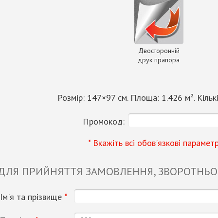
Двосторонній
друк прапора
Розмір:
147
×
97
см. Площа:
1.426
м². Кільк
Промокод:
* Вкажіть всі обов'язкові парамет
 ДЛЯ ПРИЙНЯТТЯ ЗАМОВЛЕННЯ, ЗВОРОТНЬОГ
Ім'я та прізвище
*