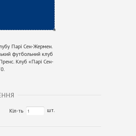
лубу Парі Сен-Жермен.
узький футбольний клуб
Пренс. Клуб «Парі Сен-
0.
ЕННЯ
шт.
Кіл-ть