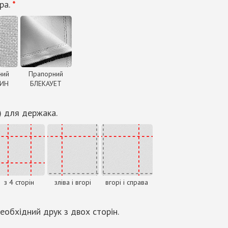
ра.
*
ний
Прапорний
ДИН
БЛЕКАУЕТ
) для держака.
з 4 сторін
зліва і вгорі
вгорі і справа
еобхідний друк з двох сторін.