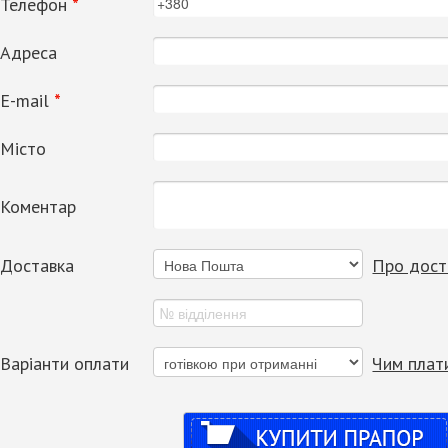
Телефон
*
Адреса
Е-mail
*
Місто
Коментар
Доставка
Про дост
Варіанти оплати
Чим плат
Купити