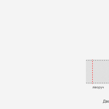
ліворуч
Дво